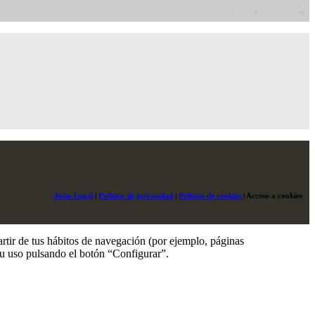
Aviso Legal
|
Política de privacidad
|
Política de cookies
|
Acceso a cookies
artir de tus hábitos de navegación (por ejemplo, páginas
su uso pulsando el botón “Configurar”.